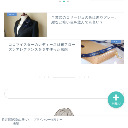
ホーム
卒業式のコサージュの色は黒やグレー、
紺など暗い色を選んでも良い？
未分類
バイバイ品
ココマイスターのレディース財布フロー
ズンアレフランスを３年使った感想
捨てる論
恋愛・不倫
MENU
特定商取引法に基づく
プライバシーポリシー
表記