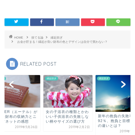
HOME
捨てる論
縁起担ぎ
お金が貯まる！縁起が良い財布の色とデザインは自分で買わない？
RELATED POST
担ぎ
縁起担ぎ
縁起担ぎ
ETHER（エーテル）が
女の子浴衣の種類とかわ
新年の抱負の失敗率
口長財布の収納力とニ
いい子供浴衣の失敗しな
92％、抱負と目標と
・アネットの感想
い柄やサイズの選び方
の違いとは？
2019年5月26日
2019年2月2日
2019年1